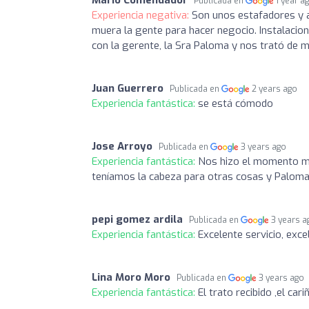
Mario Comendador
Publicada en
1 year a
Experiencia negativa:
Son unos estafadores y a
muera la gente para hacer negocio. Instalacion
con la gerente, la Sra Paloma y nos trató de 
Juan Guerrero
Publicada en
2 years ago
Experiencia fantástica:
se está cómodo
Jose Arroyo
Publicada en
3 years ago
Experiencia fantástica:
Nos hizo el momento má
teníamos la cabeza para otras cosas y Palom
pepi gomez ardila
Publicada en
3 years a
Experiencia fantástica:
Excelente servicio, exc
Lina Moro Moro
Publicada en
3 years ago
Experiencia fantástica:
El trato recibido ,el car