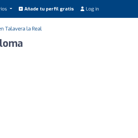
rios
Añade tu perfil gratis
Log in
en Talavera la Real
aloma