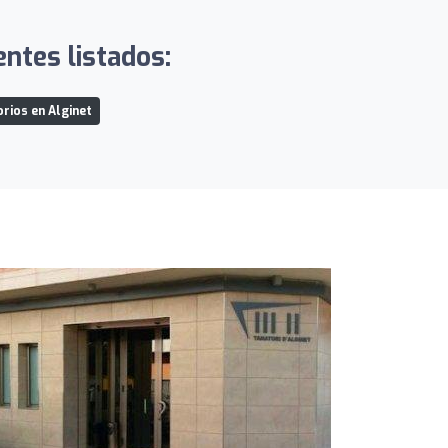
entes listados:
rios en Alginet