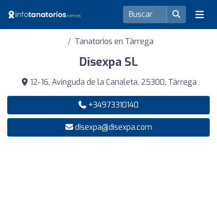
Tanatorios en Tàrrega
Disexpa SL
12-16, Avinguda de la Canaleta, 25300, Tàrrega
+34973310140
disexpa@disexpa.com