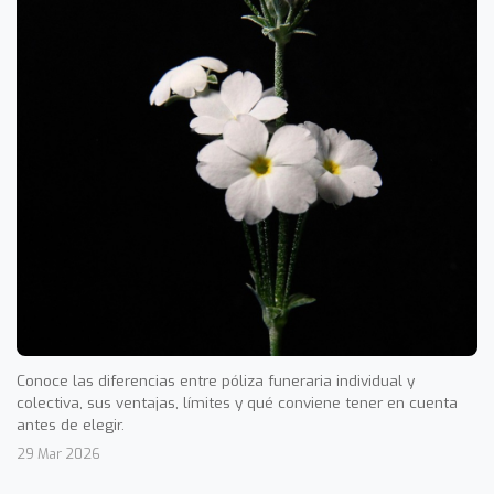
Conoce las diferencias entre póliza funeraria individual y
colectiva, sus ventajas, límites y qué conviene tener en cuenta
antes de elegir.
29 Mar 2026