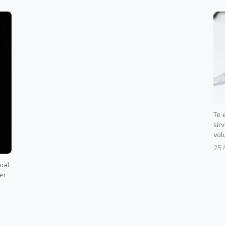
Te 
sir
vol
25 
dual
er