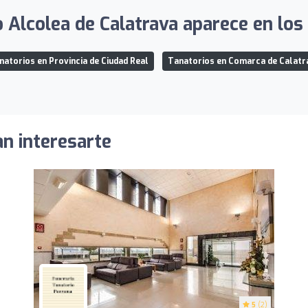
 Alcolea de Calatrava aparece en los 
natorios en Provincia de Ciudad Real
Tanatorios en Comarca de Calatr
an interesarte
5
(2)