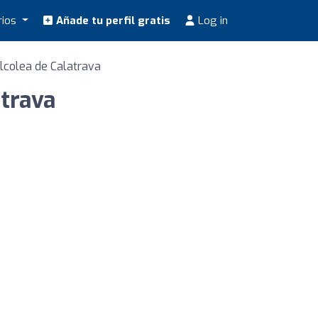
rios
Añade tu perfil gratis
Log in
lcolea de Calatrava
atrava