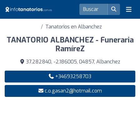
Tanatorios en Albanchez
TANATORIO ALBANCHEZ - Funeraria
RamíreZ
37.282840, -2.186005, 04857, Albanchez
+34693258703
c.o.gasan2@hotmail.com