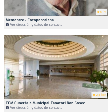
5
(7)
Memorare - Fotoporcelana
Ver dirección y datos de contacto
2.8
(18)
EFM Funerària Municipal Tanatori Bon Sosec
Ver dirección y datos de contacto